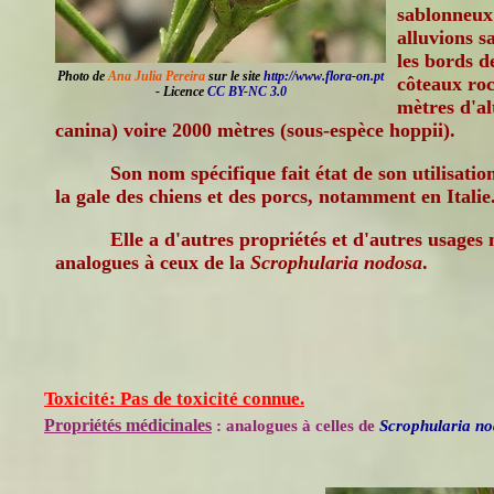
sablonneux
alluvions s
les bords d
Photo de
Ana Julia Pereira
sur le site
http://www.flora-on.pt
côteaux roc
- Licence
CC BY-NC 3.0
mètres d'al
canina) voire 2000 mètres (sous-espèce hoppii).
Son nom spécifique fait état de son utilisatio
la gale des chiens et des porcs, notamment en Italie
Elle a d'autres propriétés et d'autres usages
analogues à ceux de la
Scrophularia nodosa
.
Toxicité: Pas de toxicité connue.
Propriétés médicinales
: analogues à celles de
Scrophularia n