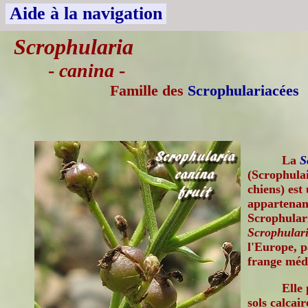
Aide à la navigation
Scrophularia
-
canina
-
Famille des
Scrophulariacées
La
S
(Scrophulai
chiens) est
appartenant
Scrophulari
Scrophulari
l'Europe, p
frange méd
Elle
sols calcai