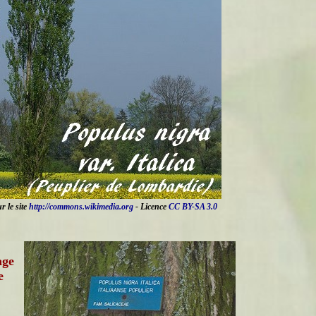
r le site
http://commons.wikimedia.org
- Licence
CC BY-SA 3.0
age
e