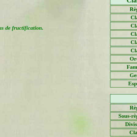
Cla
Rè
Cl
Cl
 de fructification.
Cl
Cl
Cl
Or
Fami
Ge
Esp
Rè
Sous-rè
Divi
Cla