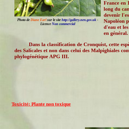
France en 1
long du can
devenir l'es
Photo de
Diane Earl
sur le site
http://gallery.nen.gov.uk
-
Napoléon po
Licence
Non commercial
d'eau et le
en général.
Dans la classification de Cronquist, cette esp
des Salicales et non dans celui des Malpighiales com
phylogénétique APG III.
Toxicité: Plante non toxique