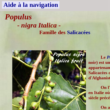
Aide à la navigation
Populus
-
nigra Italica
-
Famille des
Salicacées
Le
P
noir) est u
appartenant
Salicacées 
d'Afghanis
On l
en Italie où
siècle préc
On a