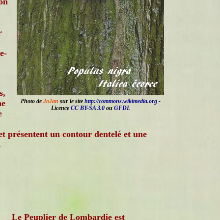
son
r
e-
s,
Photo de
JoJan
sur le site
http://commons.wikimedia.org
-
ne
Licence
CC BY-SA 3.0
ou
GFDL
e
et présentent un contour dentelé et une
.
Le Peuplier de Lombardie est