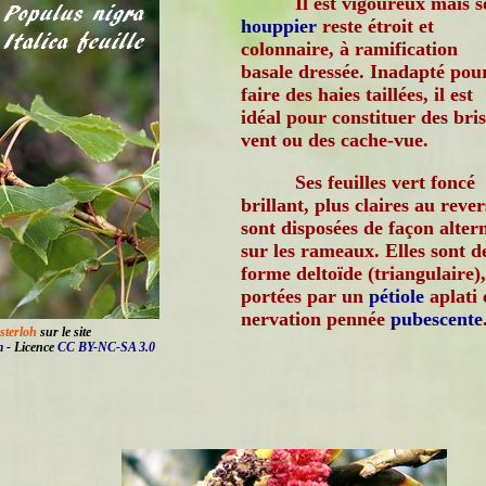
Il est vigoureux mais 
houppier
reste étroit et
colonnaire, à ramification
basale dressée. Inadapté pou
faire des haies taillées, il est
idéal pour constituer des bris
vent ou des cache-vue.
Ses feuilles vert foncé
brillant, plus claires au rever
sont disposées de façon alter
sur les rameaux. Elles sont d
forme deltoïde (triangulaire),
portées par un
pétiole
aplati 
nervation pennée
pubescente
sterloh
sur le site
m
- Licence
CC BY-NC-SA 3.0