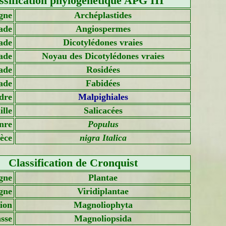
ssification phylogénétique APG III
gne
Archéplastides
ade
Angiospermes
ade
Dicotylédones vraies
ade
Noyau des Dicotylédones vraies
ade
Rosidées
ade
Fabidées
dre
Malpighiales
lle
Salicacées
nre
Populus
èce
nigra Italica
Classification de Cronquist
gne
Plantae
gne
Viridiplantae
sion
Magnoliophyta
sse
Magnoliopsida