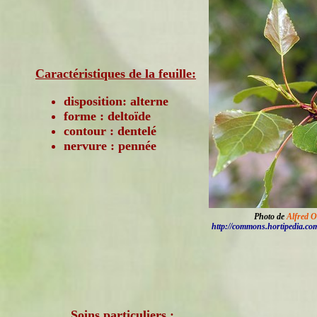
Caractéristiques de la feuille:
disposition: alterne
forme : deltoïde
contour : dentelé
nervure : pennée
Photo de
Alfred O
http://commons.hortipedia.co
Soins particuliers :