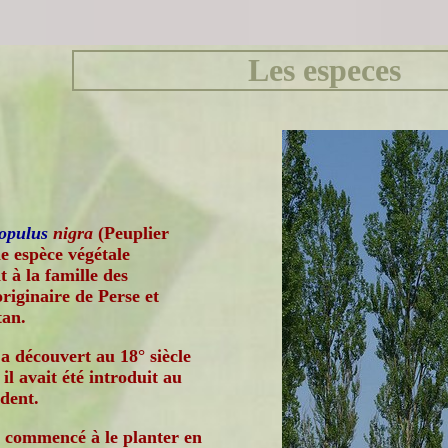
Les especes
opulus
nigra
(Peuplier
ne espèce végétale
 à la famille des
originaire de Perse et
tan.
'a découvert au 18° siècle
 il avait été introduit au
édent.
 commencé à le planter en