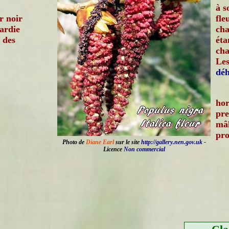
à s
r noir
fle
bardie
cha
 des
ét
cha
Les
déh
hor
pre
mâl
pro
Photo de
Diane Earl
sur le site
http://gallery.nen.gov.uk
-
Licence
Non commercial