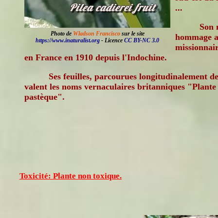
...
Son 
Photo de
Wladson Francisco
sur le site
hommage 
https://www.inaturalist.org
- Licence
CC BY-NC 3.0
missionnair
en France en 1910 depuis l'Indochine.
Ses feuilles, parcourues longitudinalement de 
valent les noms vernaculaires britanniques "Plant
pastèque".
Toxicité: Plante non toxique.