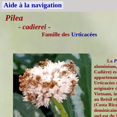
Aide à la navigation
Pilea
-
cadierei
-
Famille des
Urticacées
La
P
aluminium,
Cadière) es
appartenant
Urticacées 
originaire 
Vietnam, i
au Brésil e
(Costa Ric
dominicain
sud-est du M