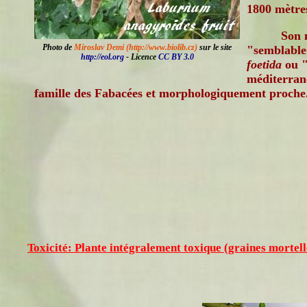
1800 mètres
Son 
Photo de
Miroslav Demi (http://www.biolib.cz)
sur le site
"semblable
http://eol.org
- Licence
CC BY 3.0
foetida
ou "
méditerran
famille des Fabacées et morphologiquement proche
Toxicité: Plante intégralement toxique (graines mortell