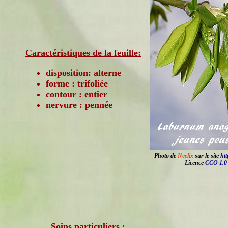
Caractéristiques de la feuille:
disposition: alterne
forme : trifoliée
contour : entier
nervure : pennée
Photo de
Neelix
sur le site
ht
Licence
CCO 1.0
Soins particuliers :