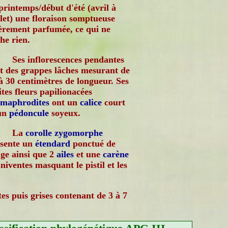
printemps/début d'été (avril à
llet) une floraison somptueuse
èrement parfumée, ce qui ne
he rien.
Ses inflorescences pendantes
t des grappes lâches mesurant de
à 30 centimètres de longueur. Ses
ites fleurs papilionacées
rmaphrodites
ont un
calice
court
 un
pédoncule
soyeux.
La
corolle
zygomorphe
sente un
étendard
ponctué de
ge ainsi que 2
ailes
et une
carène
niventes masquant le pistil et les
es puis grises contenant de 3 à 7