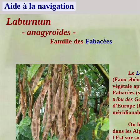
Aide à la navigation
Laburnum
-
anagyroïdes
-
Famille des
Fabacées
Le
L
(Faux-ébéni
végétale ap
Fabacées (
tribu des G
d'Europe (
méridionale
On l
dans les Al
l'Est sur so