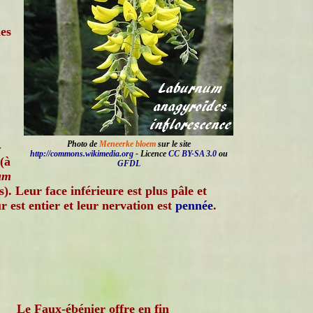
hes
Photo de
Meneerke bloem
sur le site
-
http://commons.wikimedia.org
- Licence
CC BY-SA 3.0
ou
(à
GFDL
um
s). Leur face inférieure est plus pâle et
r est entier et leur nervation est
pennée
.
Le Faux-ébénier offre en fin