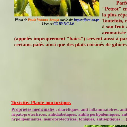
Parf
"Petrot" en
la plus rép
Photo de
Paulo Ventura Araujo
sur le site
https://flora-on.pt
Toutefois, 
- Licence
CC BY-NC 3.0
à son fruit 
aromatisée 
(appelés improprement "baies") servent aussi à pa
certains pâtés ainsi que des plats cuisinés de gibiers
Toxicité: Plante non toxique.
Propriétés médicinales
: diurétiques, anti-inflammatoires, ant
hépatoprotectrices, antidiabétiques, antihyperlipidémiques, an
hypolipémiantes, neuroprotectrices, toniques, antiseptiques ... 