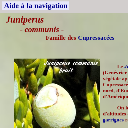
Aide à la navigation
Juniperus
-
communis
-
Famille des
Cupressacées
Le
J
(Genévrier
végétale ap
Cupressacé
nord, d'Eur
d'Amérique
On l
d'altitudes
garrigues
r