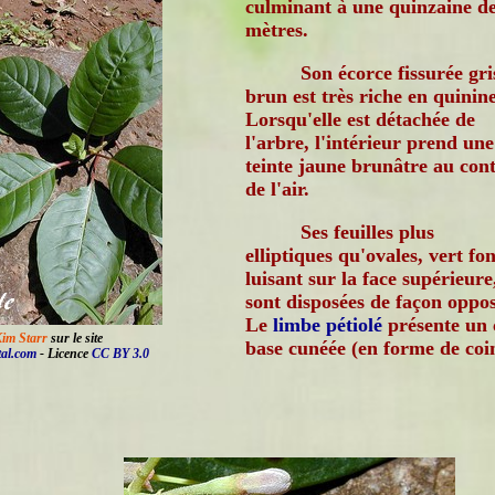
culminant à une quinzaine d
mètres.
Son écorce fissurée gri
brun est très riche en quinine
Lorsqu'elle est détachée de
l'arbre, l'intérieur prend une
teinte jaune brunâtre au con
de l'air.
Ses feuilles plus
elliptiques qu'ovales, vert fo
luisant sur la face supérieure
sont disposées de façon oppo
Le
limbe
pétiolé
présente un 
Kim Starr
sur le site
base cunéée (en forme de coi
tal.com
- Licence
CC BY 3.0