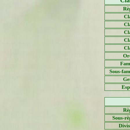
Cla
Rè
Cl
Cl
Cl
Cl
Cl
Or
Fami
Sous-fami
Ge
Esp
Rè
Sous-rè
Divi