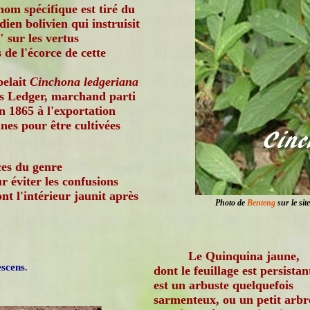
nom spécifique est tiré du
dien bolivien qui instruisit
" sur les vertus
 de l'écorce de cette
ppelait
Cinchona ledgeriana
es Ledger, marchand parti
 1865 à l'exportation
ines pour être cultivées
es du genre
 éviter les confusions
nt l'intérieur jaunit après
Photo de
Benteng
sur le sit
Le Quinquina jaune,
scens
.
dont le feuillage est persistan
est un arbuste quelquefois
sarmenteux, ou un petit arbr