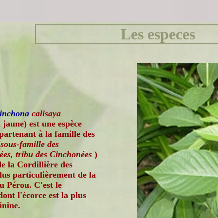
Les especes
inchona
calisaya
jaune) est une espèce
partenant à la famille des
(
sous-famille des
ées, tribu des Cinchonées
)
de la Cordillière des
lus particulièrement de la
du Pérou. C'est le
ont l'écorce est la plus
inine.