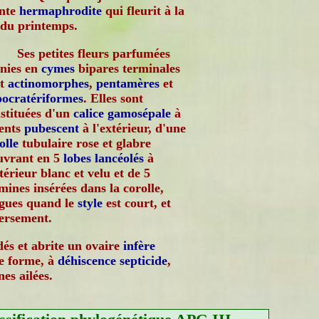
ante
hermaphrodite
qui fleurit à la
 du printemps.
Ses petites fleurs parfumées
nies en
cymes
bipares terminales
nt
actinomorphes
,
pentamères
et
ocratériformes
. Elles sont
stituées d'un
calice
gamosépale
à
ents
pubescent
à l'extérieur, d'une
olle
tubulaire rose et glabre
uvrant en 5
lobes
lancéolés
à
ntérieur blanc et velu et de 5
mines insérées dans la corolle,
gues quand le
style
est court, et
ersement.
és et abrite un ovaire
infère
 forme, à
déhiscence
septicide
,
es ailées.