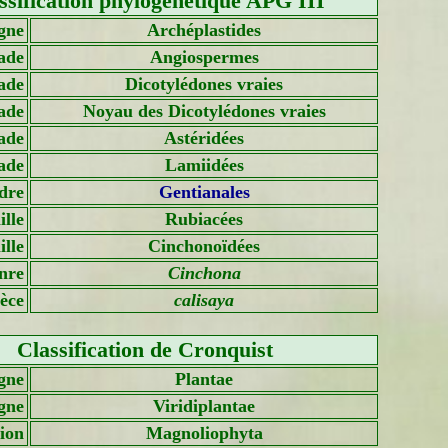
ssification phylogénétique APG III
gne
Archéplastides
ade
Angiospermes
ade
Dicotylédones vraies
ade
Noyau des Dicotylédones vraies
ade
Astéridées
ade
Lamiidées
dre
Gentianales
lle
Rubiacées
lle
Cinchonoïdées
nre
Cinchona
èce
calisaya
Classification de Cronquist
gne
Plantae
gne
Viridiplantae
sion
Magnoliophyta