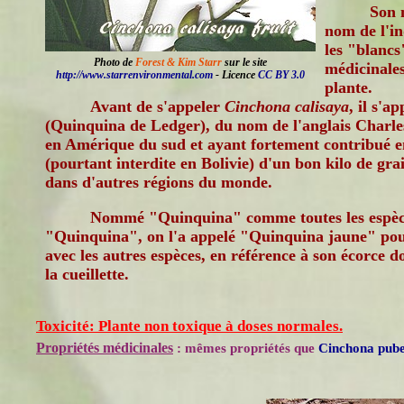
Son 
nom de l'in
les "blancs
Photo de
Forest & Kim Starr
sur le site
médicinales
http://www.starrenvironmental.com
- Licence
CC BY 3.0
plante.
Avant de s'appeler
Cinchona calisaya
, il s'a
(Quinquina de Ledger), du nom de l'anglais Charl
en Amérique du sud et ayant fortement contribué en
(pourtant interdite en Bolivie) d'un bon kilo de gra
dans d'autres régions du monde.
Nommé "Quinquina" comme toutes les espèc
"Quinquina", on l'a appelé "Quinquina jaune" pour
avec les autres espèces, en référence à son écorce do
la cueillette.
Toxicité: Plante non toxique à doses normales.
Propriétés médicinales
: mêmes propriétés que
Cinchona pube