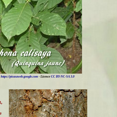
e
https://picasaweb.google.com
- Licence
CC BY-NC-SA 3.0
t,
e