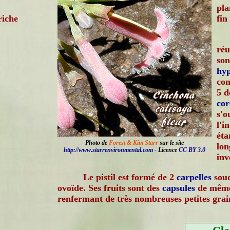
pl
riche
fin
réu
so
hyp
con
5 d
cor
s'o
l'i
éta
Photo de
Forest & Kim Starr
sur le site
lon
http://www.starrenvironmental.com
- Licence
CC BY 3.0
inv
Le pistil est formé de 2
carpelles
soud
ovoïde. Ses fruits sont des
capsules
de même
renfermant de très nombreuses petites grain