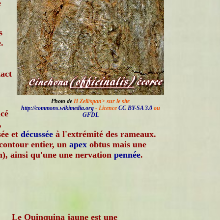
e
s
.
tact
Photo de
H Zell/span> sur le site
http://commons.wikimedia.org
- Licence
CC BY-SA 3.0
ou
ncé
GFDL
,
sée et
décussée
à l'extrémité des rameaux.
contour entier, un
apex
obtus mais une
n), ainsi qu'une une nervation
pennée
.
Le Quinquina jaune est une