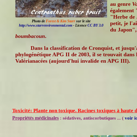
au genre
Va
également 
"Herbe de 
Photo de
Forest & Kim Starr
sur le site
petit, je l'
http://www.starrenvironmental.com
- Licence
CC BY 3.0
du Japon",
boumbacoun
.
Dans la classification de Cronquist, et jusqu'à
phylogénétique APG II de 2003, il se trouvait dans l
Valérianacées (aujourd'hui invalide en APG III).
Toxicité: Plante non toxique. Racines toxiques à haute d
Propriétés médicinales
: sédatives, antiscorbutiques ... (
voir i