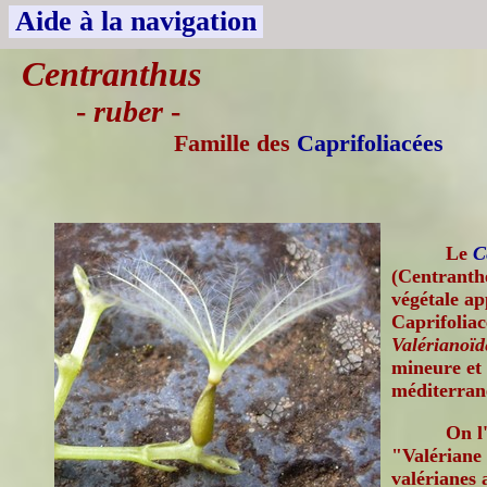
Aide à la navigation
Centranthus
-
ruber
-
Famille des
Caprifoliacées
Le
C
(Centranthe
végétale ap
Caprifoliac
Valérianoïd
mineure et
méditerran
On l
"Valériane 
valérianes