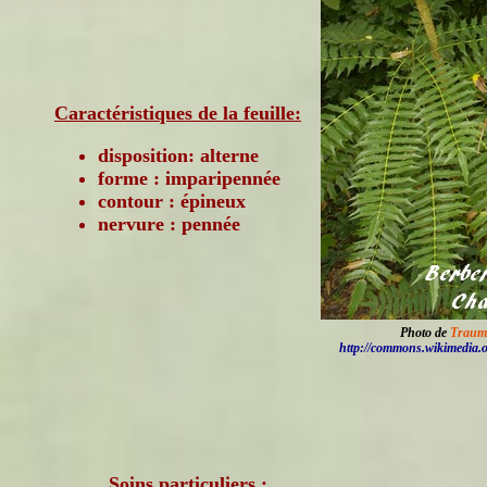
Caractéristiques de la feuille:
disposition: alterne
forme : imparipennée
contour : épineux
nervure : pennée
Photo de
Traum
http://commons.wikimedia.
Soins particuliers :