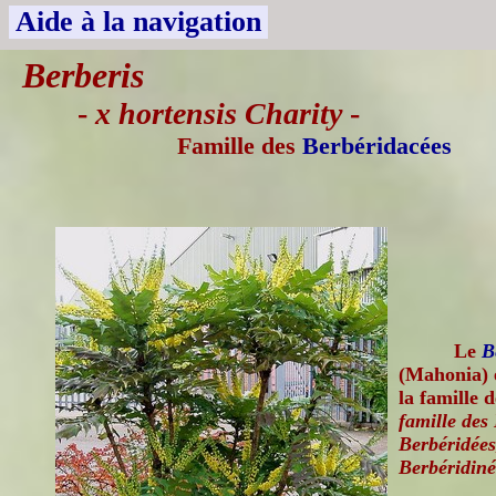
Aide à la navigation
Berberis
-
x hortensis Charity
-
Famille des
Berbéridacées
Le
B
(Mahonia) e
la famille 
famille des
Berbéridées
Berbéridiné