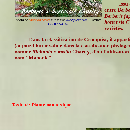
Issu
entre
Berbe
Berberis ja
Photo de
Amanda Slater
sur le site
www.flickr.com
- Licence
hortensis
Ch
CC BY-SA 3.0
variétés.
Dans la classification de Cronquist, il appar
(aujourd'hui invalide dans la classification phylogé
nomme
Mahonia x media
Charity, d'où l'utilisatio
nom "Mahonia".
Toxicité: Plante non toxique