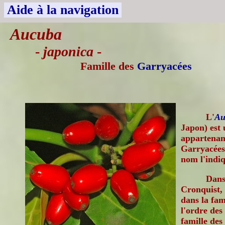
Aide à la navigation
Aucuba
-
japonica
-
Famille des
Garryacées
L'
Au
Japon) est 
appartenant
Garryacées
nom l'indi
Dans 
Cronquist, 
dans la fam
l'ordre des
famille des