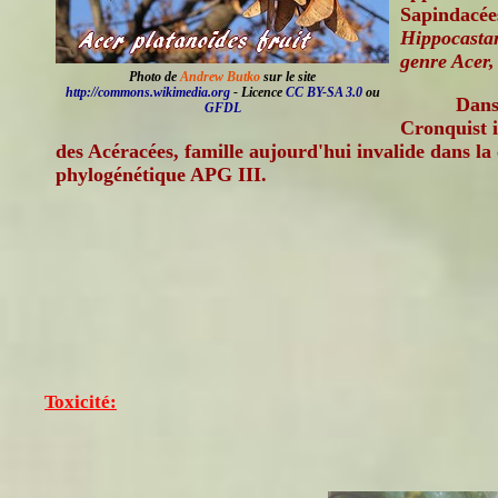
Sapindacée
Hippocastan
genre Acer,
Photo de
Andrew Butko
sur le site
http://commons.wikimedia.org
- Licence
CC BY-SA 3.0
ou
Dans 
GFDL
Cronquist i
des Acéracées, famille aujourd'hui invalide dans la 
phylogénétique APG III.
Toxicité: