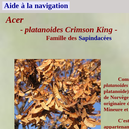
Aide à la navigation
Acer
-
platanoides Crimson King
-
Famille des
Sapindacées
Comm
platanoides
platanoïde
de Norvège
originaire 
Mineure et
C'es
appartenant