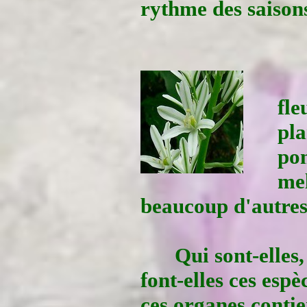
rythme des saison
fle
pla
pom
mel
beaucoup d'autres 
Qui sont-elles
font-elles ces espè
ces organes conti